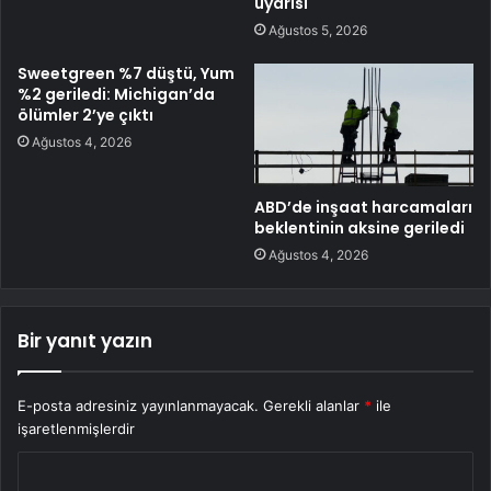
uyarısı
Ağustos 5, 2026
Sweetgreen %7 düştü, Yum
%2 geriledi: Michigan’da
ölümler 2’ye çıktı
Ağustos 4, 2026
ABD’de inşaat harcamaları
beklentinin aksine geriledi
Ağustos 4, 2026
Bir yanıt yazın
E-posta adresiniz yayınlanmayacak.
Gerekli alanlar
*
ile
işaretlenmişlerdir
Y