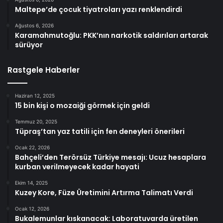
Maltepe’de çocuk tiyatroları yazı renklendirdi
Ağustos 6, 2026
Karamahmutoğlu: PKK’nın narkotik saldırıları artarak
sürüyor
Rastgele Haberler
Haziran 12, 2025
15 bin kişi o mozaiği görmek için geldi
Temmuz 20, 2025
Tüpraş’tan yaz tatili için fen deneyleri önerileri
Ocak 22, 2026
Bahçeli’den Terörsüz Türkiye mesajı: Ucuz hesaplara
kurban verilmeyecek kadar hayati
Ekim 14, 2025
Kuzey Kore, Füze Üretimini Artırma Talimatı Verdi
Ocak 12, 2026
Bukalemunlar kıskanacak: Laboratuvarda üretilen