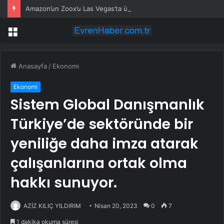
Amazon’un Zoox’u Las Vegas’ta ücretli taşımaya başlıyor
Menü
Anasayfa
/
Ekonomi
Ekonomi
Sistem Global Danışmanlık
Türkiye’de sektöründe bir
yeniliğe daha imza atarak
çalışanlarına ortak olma
hakkı sunuyor.
AZİZ KILIÇ YILDIRIM
Nisan 20, 2023
0
7
1 dakika okuma süresi