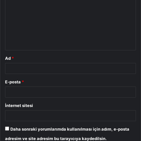
o
r
u
m
*
Ad
*
E-posta
*
İnternet sitesi
Daha sonraki yorumlarımda kullanılması için adım, e-posta
adresim ve site adresim bu tarayıcıya kaydedilsin.