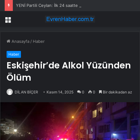
YENİ Partili Ceylan: İlk 24 saatte 113,8 milyon lira bağış toplandı
Menü
Anasayfa
/
Haber
Haber
Eskişehir’de Alkol Yüzünden
Ölüm
DİLAN BİÇER
Kasım 14, 2025
0
0
Bir dakikadan az