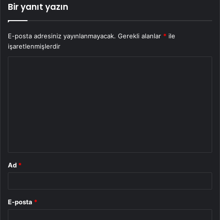
Bir yanıt yazın
E-posta adresiniz yayınlanmayacak.
Gerekli alanlar
*
ile
işaretlenmişlerdir
Y
o
r
u
m
*
Ad
*
E-posta
*