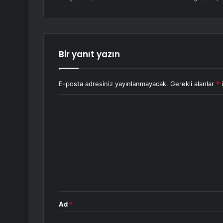
Bir yanıt yazın
E-posta adresiniz yayınlanmayacak.
Gerekli alanlar
*
i
Y
o
r
u
m
*
Ad
*