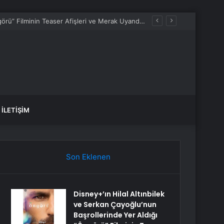
Disney+’ın Hilal Altınbilek ve Serkan Çayoğlu’nun Başrollerinde Yer Aldığı “Öngörü” Filminin Teaser Afişleri ve Merak Uyandıran İlk Tanıtımı Yayımlandı
İLETIŞIM
Son Eklenen
Disney+’ın Hilal Altınbilek
ve Serkan Çayoğlu’nun
Başrollerinde Yer Aldığı