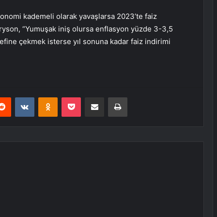
onomi kademeli olarak yavaşlarsa 2023’te faiz
ryson, “Yumuşak iniş olursa enflasyon yüzde 3-3,5
efine çekmek isterse yıl sonuna kadar faiz indirimi
erest
Reddit
VKontakte
Odnoklassniki
Pocket
E-Posta ile paylaş
Yazdır