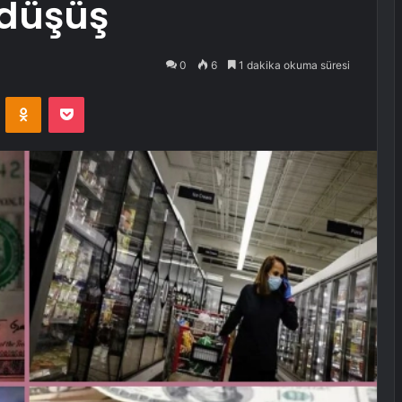
 düşüş
0
6
1 dakika okuma süresi
VKontakte
Odnoklassniki
Pocket