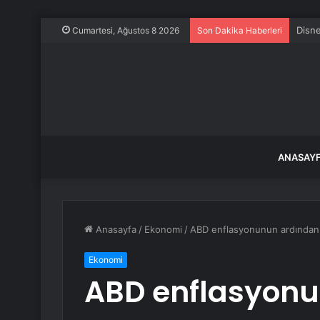
Cumartesi, Ağustos 8 2026
Son Dakika Haberleri
ANASAY
Anasayfa
/
Ekonomi
/
ABD enflasyonunun ardından 
Ekonomi
ABD enflasyonu