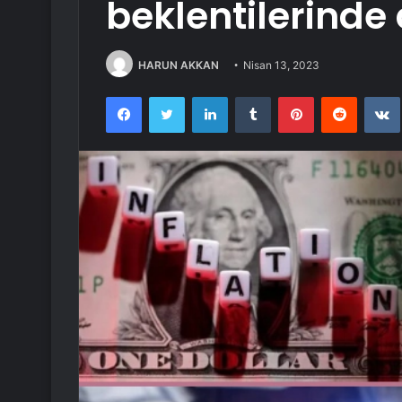
beklentilerinde
HARUN AKKAN
Nisan 13, 2023
Facebook
Twitter
LinkedIn
Tumblr
Pinterest
Reddit