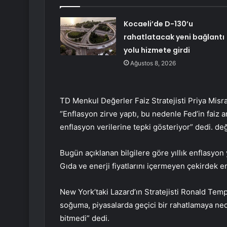
Kocaeli’de D-130’u
rahatlatacak yeni bağlantı
yolu hizmete girdi
Ağustos 8, 2026
TD Menkul Değerler Faiz Stratejisti Priya Misr
“Enflasyon zirve yaptı, bu nedenle Fed’in faiz a
enflasyon verilerine tepki gösteriyor” dedi. de
Bugün açıklanan bilgilere göre yıllık enflasyon 
Gıda ve enerji fiyatlarını içermeyen çekirdek e
New York’taki Lazard’ın Stratejisti Ronald Temple
soğuma, piyasalarda geçici bir rahatlamaya nede
bitmedi” dedi.