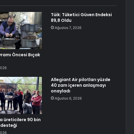
Tüik: Tüketici Güven Endeksi
89,8 Oldu
Ağustos 7, 2026
ramı Öncesi Bıçak
2026
Allegiant Air pilotları yüzde
40 zam içeren anlaşmayı
onayladı
Ağustos 6, 2026
 üreticilere 90 bin
i desteği
2026