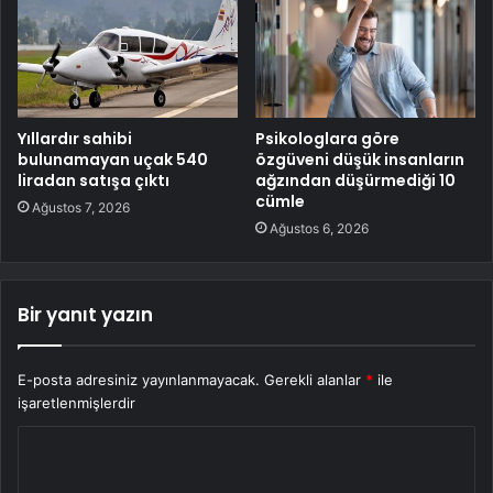
Yıllardır sahibi
Psikologlara göre
bulunamayan uçak 540
özgüveni düşük insanların
liradan satışa çıktı
ağzından düşürmediği 10
cümle
Ağustos 7, 2026
Ağustos 6, 2026
Bir yanıt yazın
E-posta adresiniz yayınlanmayacak.
Gerekli alanlar
*
ile
işaretlenmişlerdir
Y
o