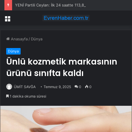
YENİ Partili Ceylan: İlk 24 saatte 113,8 milyon lira bağış toplandı
Menü
Anasayfa
/
Dünya
Dünya
Ünlü kozmetik markasının
ürünü sınıfta kaldı
ÜMİT SAVĞA
Temmuz 9, 2025
0
0
1 dakika okuma süresi