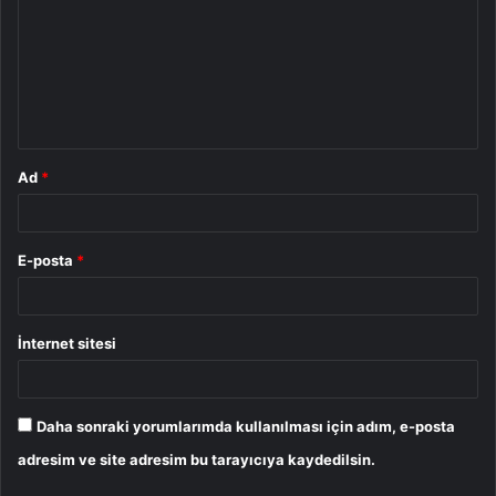
r
u
m
*
Ad
*
E-posta
*
İnternet sitesi
Daha sonraki yorumlarımda kullanılması için adım, e-posta
adresim ve site adresim bu tarayıcıya kaydedilsin.