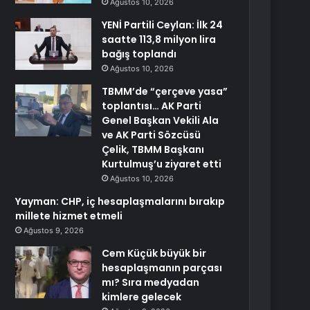
Ağustos 10, 2026
YENİ Partili Ceylan: İlk 24
saatte 113,8 milyon lira
bağış toplandı
Ağustos 10, 2026
TBMM’de “çerçeve yasa”
toplantısı… AK Parti
Genel Başkan Vekili Ala
ve AK Parti Sözcüsü
Çelik, TBMM Başkanı
Kurtulmuş’u ziyaret etti
Ağustos 10, 2026
Yayman: CHP, iç hesaplaşmalarını bırakıp
millete hizmet etmeli
Ağustos 9, 2026
Cem Küçük büyük bir
hesaplaşmanın parçası
mı? Sıra medyadan
kimlere gelecek