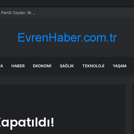
Partili Ceylan: İlk 24 saatte 113,8 milyon lira bağış toplandı
FA
HABER
EKONOMI
SAĞLIK
TEKNOLOJI
YAŞAM
Kapatıldı!