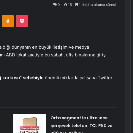
0
15
1 dakika okuma süresi
VKontakte
Odnoklassniki
Pocket
 aldığı dünyanın en büyük iletişim ve medya
nı ABD lokal saatiyle bu sabah, ofis binalarına giriş
j korkusu” sebebiyle
önemli miktarda çalışana Twitter
Orta segmentte ultra ince
çerçeveli telefon: TCL P80 ve