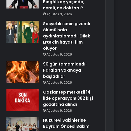
Bingöl kaç yaşında,
nereli, ne doktoru?
Ağustos 9, 2026
Sosyetik ismin gizemli
ölümü hala
aydınlatılamadı: Dilek
Ertek’in hayatı film
oluyor
Ağustos 9, 2026
90 gün tamamlandı:
Paraları yakmaya
başladılar
Ağustos 9, 2026
Gaziantep merkezli 14
ilde operasyon! 382 kişi
gözaltına alındı
Ağustos 9, 2026
Huzurevi Sakinlerine
Bayram Öncesi Bakım