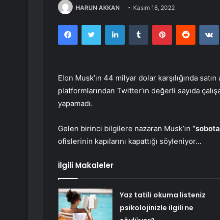
HARUN AKKAN
Kasım 18, 2022
Facebook
Twitter
LinkedIn
Tumblr
Pinterest
Reddit
Elon Musk’ın 44 milyar dolar karşılığında satın
platformlarından Twitter’ın değerli sayıda çalışa
yapamadı.
Gelen birinci bilgilere nazaran Musk’ın
“sobota
ofislerinin kapılarını kapattığı söyleniyor…
İlgili Makaleler
Yaz tatili okuma listeniz
psikolojinizle ilgili ne