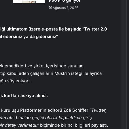
P80 Pro geliyor
Ağustos 7, 2026
ği ultimatom üzere e-posta ile başladı: “Twitter 2.0
l edersiniz ya da gidersiniz”
eklemedikleri ve şirket içerisinde sunulan
tıp kabul eden çalışanların Musk’ın isteği ile ayrıca
duğu söyleniyor…
iş kartları askıya alındı:
kuruluşu Platformer’ın editörü Zoë Schiffer
“Twitter,
m ofis binaları geçici olarak kapatıldı ve giriş
bir detay verilmedi.”
biçiminde birinci bilgileri paylaştı.