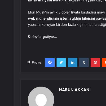
Musk’ın fiyatlı mavi tik projesini hayata geçire
Elon Musk’ın aylık 8 dolar fiyata bağladığı mavi
web mühendisinin işten atıldığı bilgisini
paylaşt
yapısını koruyan birden fazla kişinin istifa ettiği
Detaylar geliyor…
Facebook
Twitter
LinkedIn
Tumblr
Pint
Paylaş
HARUN AKKAN