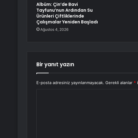
Albüm: Çin’de Bavi
Tayfunu’nun Ardından Su
Ürünleri Çiftliklerinde
Çalışmalar Yeniden Başladı
Ağustos 4, 2026
Bir yanıt yazın
E-posta adresiniz yayınlanmayacak.
Gerekli alanlar
*
i
Y
o
r
u
m