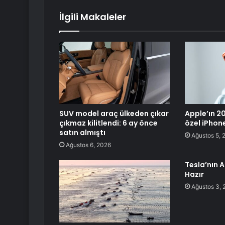
İlgili Makaleler
SUV model araç ülkeden çıkar
Apple’ın 20.
çıkmaz kilitlendi: 6 ay önce
özel iPhon
satın almıştı
Ağustos 5, 
Ağustos 6, 2026
Tesla’nın A
Hazır
Ağustos 3, 