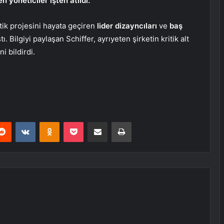
n yöneticiler işten atıldı:
 tik projesini hayata geçiren
lider dizayncıları
ve
baş
ı. Bilgiyi paylaşan Schiffer, ayrıyeten şirketin kritik alt
ni bildirdi.
erest
Reddit
VKontakte
Odnoklassniki
Pocket
E-Posta ile paylaş
Yazdır