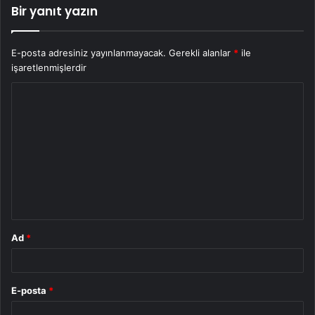
Bir yanıt yazın
E-posta adresiniz yayınlanmayacak.
Gerekli alanlar
*
ile
işaretlenmişlerdir
Y
o
r
u
m
*
Ad
*
E-posta
*