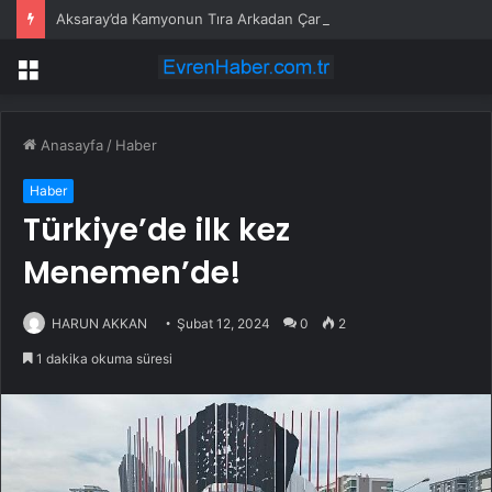
Aksaray’da Kamyonun Tıra Arkadan Çarptığı Kazada 2 Kişi Yaralandı
Menü
Anasayfa
/
Haber
Haber
Türkiye’de ilk kez
Menemen’de!
HARUN AKKAN
Şubat 12, 2024
0
2
1 dakika okuma süresi