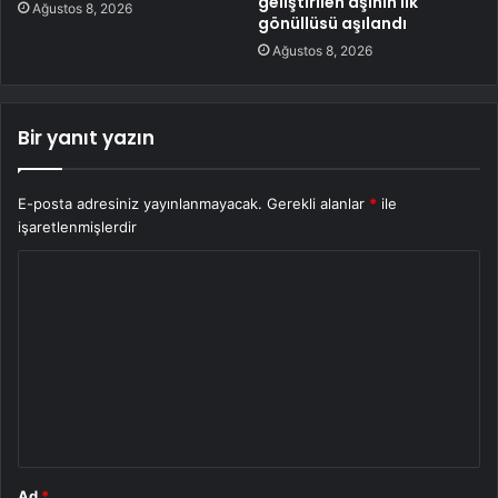
geliştirilen aşının ilk
Ağustos 8, 2026
gönüllüsü aşılandı
Ağustos 8, 2026
Bir yanıt yazın
E-posta adresiniz yayınlanmayacak.
Gerekli alanlar
*
ile
işaretlenmişlerdir
Y
o
r
u
m
*
Ad
*