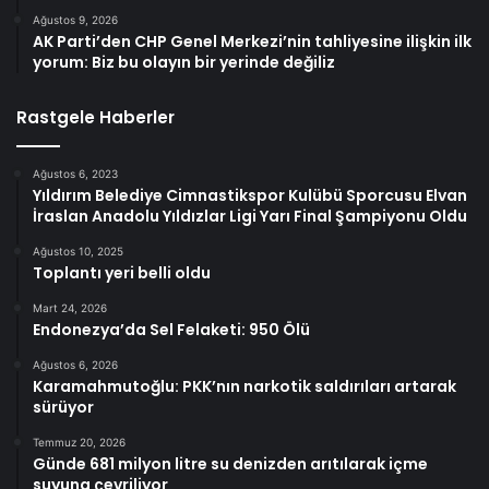
Ağustos 9, 2026
AK Parti’den CHP Genel Merkezi’nin tahliyesine ilişkin ilk
yorum: Biz bu olayın bir yerinde değiliz
Rastgele Haberler
Ağustos 6, 2023
Yıldırım Belediye Cimnastikspor Kulübü Sporcusu Elvan
İraslan Anadolu Yıldızlar Ligi Yarı Final Şampiyonu Oldu
Ağustos 10, 2025
Toplantı yeri belli oldu
Mart 24, 2026
Endonezya’da Sel Felaketi: 950 Ölü
Ağustos 6, 2026
Karamahmutoğlu: PKK’nın narkotik saldırıları artarak
sürüyor
Temmuz 20, 2026
Günde 681 milyon litre su denizden arıtılarak içme
suyuna çevriliyor