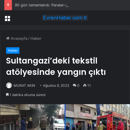
90 gün tamamlandı: Paraları yakmaya başladılar
Menü
Anasayfa
/
Haber
Haber
Sultangazi’deki tekstil
atölyesinde yangın çıktı
MURAT AKIN
Ağustos 9, 2023
0
11
1 dakika okuma süresi