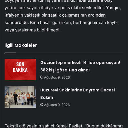
büyüyen alevler tüm iş yerini sardı. İhbar üzerine olay
yerine çok sayıda itfaiye ve polis ekibi sevk edildi. Yangın,
itfaiyenin yaklaşık bir saatlik çalışmasının ardından
söndürüldü. Bina hasar görürken, herhangi bir can kaybı
veya yaralanma bildirilmedi.
İlgili Makaleler
Gaziantep merkezli 14 ilde operasyon!
382 kişi gözaltına alındı
Ağustos 9, 2026
Huzurevi Sakinlerine Bayram Öncesi
Bakım
Ağustos 9, 2026
Tekstil atölyesinin sahibi Kemal Fazilet, “Bugün dükkânımız