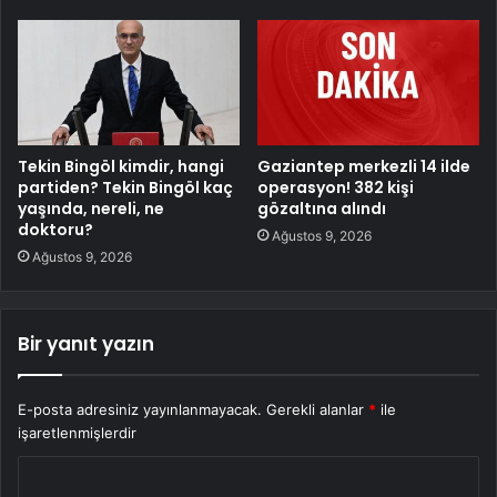
Tekin Bingöl kimdir, hangi
Gaziantep merkezli 14 ilde
partiden? Tekin Bingöl kaç
operasyon! 382 kişi
yaşında, nereli, ne
gözaltına alındı
doktoru?
Ağustos 9, 2026
Ağustos 9, 2026
Bir yanıt yazın
E-posta adresiniz yayınlanmayacak.
Gerekli alanlar
*
ile
işaretlenmişlerdir
Y