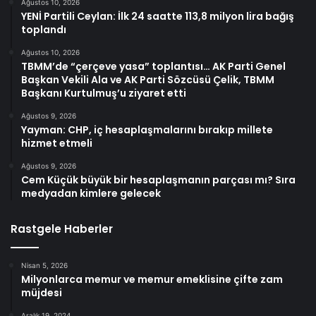
Ağustos 10, 2026
YENİ Partili Ceylan: İlk 24 saatte 113,8 milyon lira bağış
toplandı
Ağustos 10, 2026
TBMM’de “çerçeve yasa” toplantısı… AK Parti Genel
Başkan Vekili Ala ve AK Parti Sözcüsü Çelik, TBMM
Başkanı Kurtulmuş’u ziyaret etti
Ağustos 9, 2026
Yayman: CHP, iç hesaplaşmalarını bırakıp millete
hizmet etmeli
Ağustos 9, 2026
Cem Küçük büyük bir hesaplaşmanın parçası mı? Sıra
medyadan kimlere gelecek
Rastgele Haberler
Nisan 5, 2026
Milyonlarca memur ve memur emeklisine çifte zam
müjdesi
Aralık 19, 2024