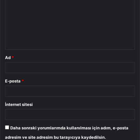
o
r
u
m
*
Ad
*
E-posta
*
İnternet sitesi
Daha sonraki yorumlarımda kullanılması için adım, e-posta
adresim ve site adresim bu tarayıcıya kaydedilsin.