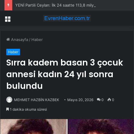
YENİ Partili Ceylan: İlk 24 saatte 113,8 milyon lira bağış toplandı
Menü
Anasayfa
/
Haber
Haber
Sırra kadem basan 3 çocuk
annesi kadın 24 yıl sonra
bulundu
MEHMET HAZBİN KAZBEK
Mayıs 20, 2026
0
0
1 dakika okuma süresi