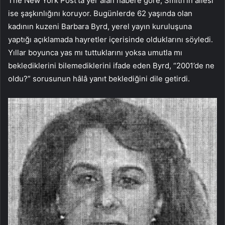
The New York Post’ta yer alan habere göre, Smith’in ailesi
ise şaşkınlığını koruyor. Bugünlerde 62 yaşında olan
kadının kuzeni Barbara Byrd, yerel yayın kuruluşuna
yaptığı açıklamada hayretler içerisinde olduklarını söyledi.
Yıllar boyunca yas mı tuttuklarını yoksa umutla mı
beklediklerini bilemediklerini ifade eden Byrd, “2001’de ne
oldu?” sorusunun hâlâ yanıt beklediğini dile getirdi.