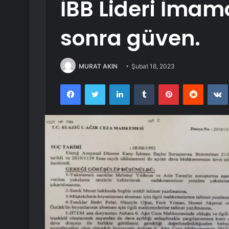
İBB Lideri İmam
sonra güven.
MURAT AKIN
Şubat 18, 2023
Facebook
Twitter
LinkedIn
Tumblr
Pinterest
Reddit