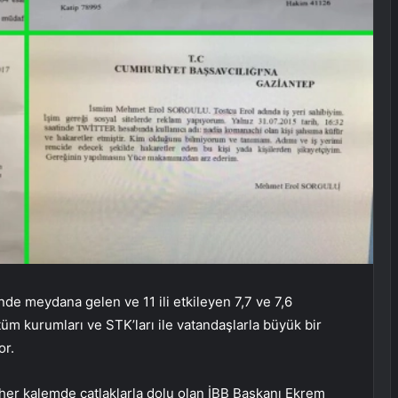
de meydana gelen ve 11 ili etkileyen 7,7 ve 7,6
m kurumları ve STK’ları ile vatandaşlarla büyük bir
or.
 her kalemde çatlaklarla dolu olan İBB Başkanı Ekrem