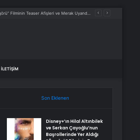
Disney+’ın Hilal Altınbilek ve Serkan Çayoğlu’nun Başrollerinde Yer Aldığı “Öngörü” Filminin Teaser Afişleri ve Merak Uyandıran İlk Tanıtımı Yayımlandı
İLETIŞIM
Son Eklenen
Disney+’ın Hilal Altınbilek
ve Serkan Çayoğlu’nun
Başrollerinde Yer Aldığı