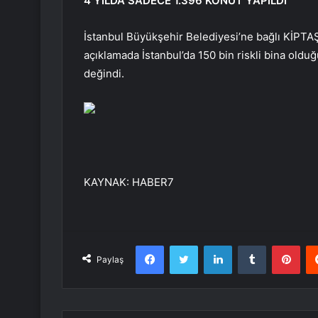
4 YILDA SADECE 1.396 KONUT YAPILDI
İstanbul Büyükşehir Belediyesi’ne bağlı KİPTAŞ
açıklamada İstanbul’da 150 bin riskli bina olduğ
değindi.
KAYNAK:
HABER7
Facebook
Twitter
LinkedIn
Tumblr
Pint
Paylaş