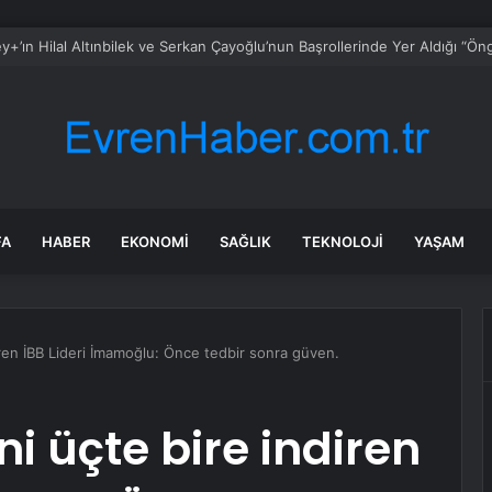
FA
HABER
EKONOMI
SAĞLIK
TEKNOLOJI
YAŞAM
diren İBB Lideri İmamoğlu: Önce tedbir sonra güven.
ni üçte bire indiren