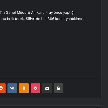
’ın Genel Müdürü Ali Kurt, 4 ay önce yaptığı
unu belirterek, Silivri’de bin 396 konut yaptıklarına
erest
Reddit
VKontakte
Odnoklassniki
Pocket
E-Posta ile paylaş
Yazdır