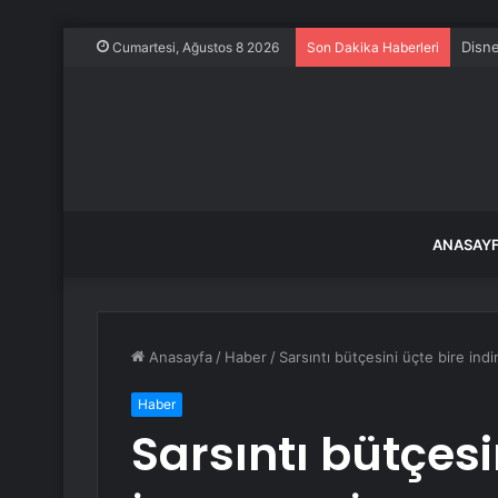
Cumartesi, Ağustos 8 2026
Son Dakika Haberleri
ANASAY
Anasayfa
/
Haber
/
Sarsıntı bütçesini üçte bire in
Haber
Sarsıntı bütçesi