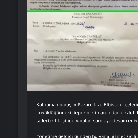
Kahramanmaraş’ın Pazarcık ve Elbistan ilçelerin
büyüklüğündeki depremlerin ardından devlet, tü
seferberlik içinde yaraları sarmaya devam ediy
Yönetime geldiği günden bu yana hizmet sicili