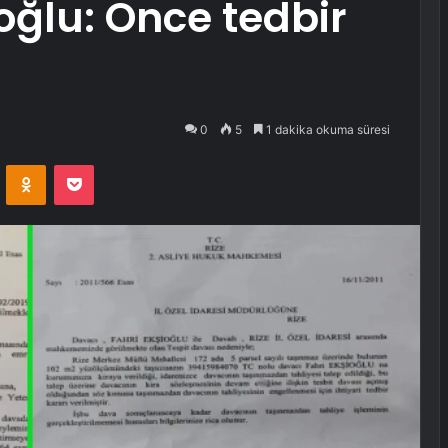
oğlu: Önce tedbir
0
5
1 dakika okuma süresi
VKontakte
Odnoklassniki
Pocket