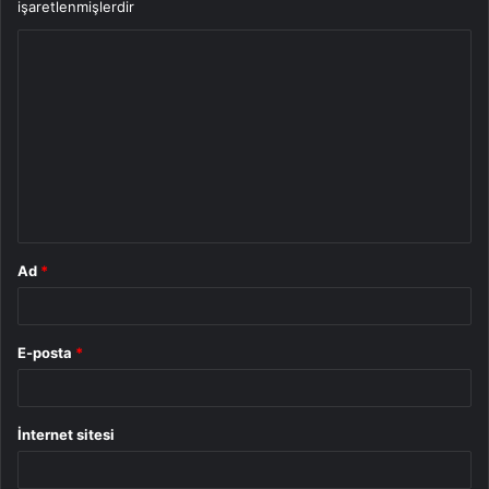
işaretlenmişlerdir
Y
o
r
u
m
*
Ad
*
E-posta
*
İnternet sitesi