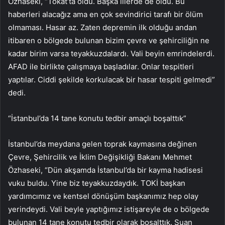
Özhaseki, “Tokat’ta oldu. Başka illerde de oldu. Bu
haberleri alacağız ama en çok sevindirici tarafı bir ölüm
olmaması. Hasar az. Zaten depremin ilk olduğu andan
itibaren o bölgede bulunan bizim çevre ve şehirciliğin ne
kadar birim varsa teyakkuzdalardı. Vali beyin emrindelerdi.
AFAD ile birlikte çalışmaya başladılar. Onlar tespitleri
yaptılar. Ciddi şekilde korkulacak bir hasar tespiti gelmedi”
dedi.
“İstanbul’da 14 tane konutu tedbir amaçlı boşalttık”
İstanbul’da meydana gelen toprak kaymasına değinen
Çevre, Şehircilik ve İklim Değişikliği Bakanı Mehmet
Özhaseki, “Dün akşamda İstanbul’da bir kayma hadisesi
vuku buldu. Yine biz teyakkuzdaydık. TOKİ başkan
yardımcımız ve kentsel dönüşüm başkanımız hep olay
yerindeydi. Vali beyle yaptığımız istişareyle de o bölgede
bulunan 14 tane konutu tedbir olarak boşalttık. Şuan