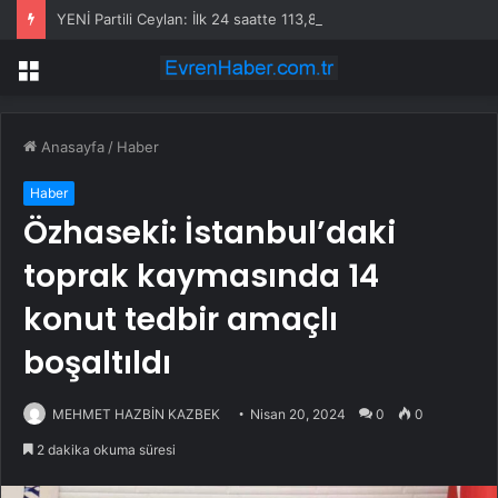
YENİ Partili Ceylan: İlk 24 saatte 113,8 milyon lira bağış toplandı
Menü
Anasayfa
/
Haber
Haber
Özhaseki: İstanbul’daki
toprak kaymasında 14
konut tedbir amaçlı
boşaltıldı
MEHMET HAZBİN KAZBEK
Nisan 20, 2024
0
0
2 dakika okuma süresi