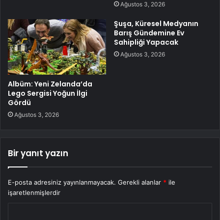
Ağustos 3, 2026
Şuşa, Küresel Medyanın
Barış Gündemine Ev
Sahipliği Yapacak
Ağustos 3, 2026
Albüm: Yeni Zelanda’da
Lego Sergisi Yoğun İlgi
Gördü
Ağustos 3, 2026
Bir yanıt yazın
E-posta adresiniz yayınlanmayacak.
Gerekli alanlar
*
ile
işaretlenmişlerdir
Y