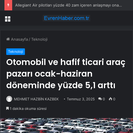
Allegiant Air pilotları yüzde 40 zam içeren anlaşmayı onayladı
Menü
Anasayfa
/
Teknoloji
Teknoloji
Otomobil ve hafif ticari araç
pazarı ocak-haziran
döneminde yüzde 5,1 arttı
MEHMET HAZBİN KAZBEK
Temmuz 3, 2025
0
0
1 dakika okuma süresi