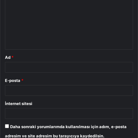
o
r
u
m
*
Ad
*
E-posta
*
İnternet sitesi
Daha sonraki yorumlarımda kullanılması için adım, e-posta
adresim ve site adresim bu tarayıcıya kaydedilsin.