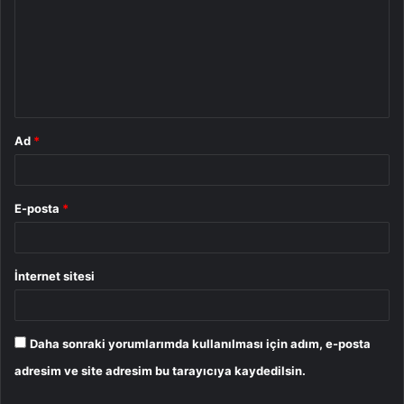
r
u
m
*
Ad
*
E-posta
*
İnternet sitesi
Daha sonraki yorumlarımda kullanılması için adım, e-posta
adresim ve site adresim bu tarayıcıya kaydedilsin.