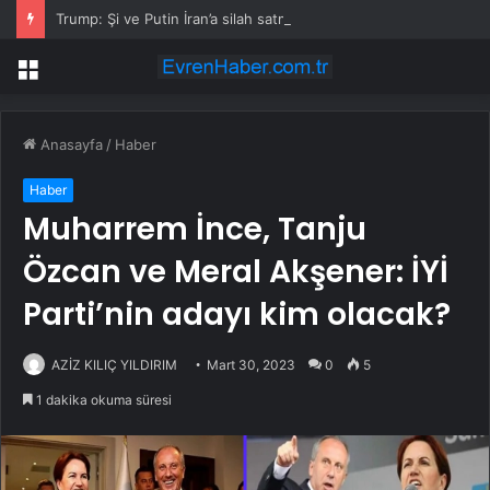
Trump: Şi ve Putin İran’a silah satmayacaklarını söyledi
Menü
Anasayfa
/
Haber
Haber
Muharrem İnce, Tanju
Özcan ve Meral Akşener: İYİ
Parti’nin adayı kim olacak?
AZİZ KILIÇ YILDIRIM
Mart 30, 2023
0
5
1 dakika okuma süresi