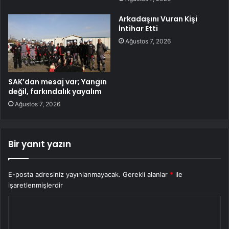
Arkadaşını Vuran Kişi
İntihar Etti
Ağustos 7, 2026
SAK’dan mesaj var; Yangın
değil, farkındalık yayalım
Ağustos 7, 2026
Bir yanıt yazın
E-posta adresiniz yayınlanmayacak.
Gerekli alanlar
*
ile
işaretlenmişlerdir
Y
o