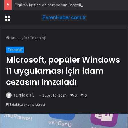
Figüran krizine en sert yorum Bahçeli’den geldi
Menü
Anasayfa
/
Teknoloji
Teknoloji
Microsoft, popüler Windows
11 uygulaması için idam
cezasını imzaladı
TEYFİK ÇİTİL
Şubat 10, 2024
0
0
1 dakika okuma süresi