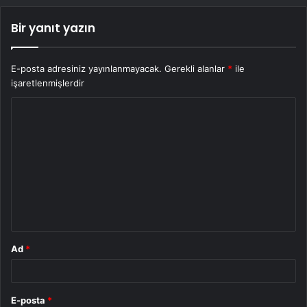
Bir yanıt yazın
E-posta adresiniz yayınlanmayacak.
Gerekli alanlar
*
ile
işaretlenmişlerdir
Y
o
r
u
m
*
Ad
*
E-posta
*