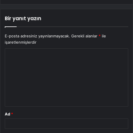
Bir yanıt yazın
E-posta adresiniz yayınlanmayacak.
Gerekli alanlar
*
ile
işaretlenmişlerdir
Y
o
r
u
m
*
Ad
*