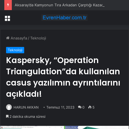
Aksaray’da Kamyonun Tıra Arkadan Çarptığı Kazada 2 Kişi Yaralandı
Menü
Anasayfa
/
Teknoloji
Teknoloji
Kaspersky, “Operation
Triangulation”da kullanılan
casus yazılımın ayrıntılarını
açıkladı!
HARUN AKKAN
Temmuz 11, 2023
0
5
2 dakika okuma süresi