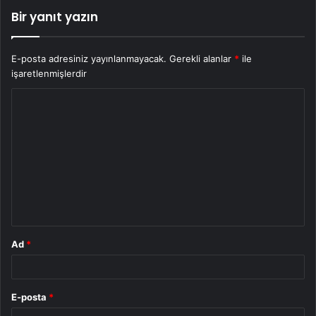
Bir yanıt yazın
E-posta adresiniz yayınlanmayacak.
Gerekli alanlar
*
ile
işaretlenmişlerdir
Y
o
r
u
m
*
Ad
*
E-posta
*