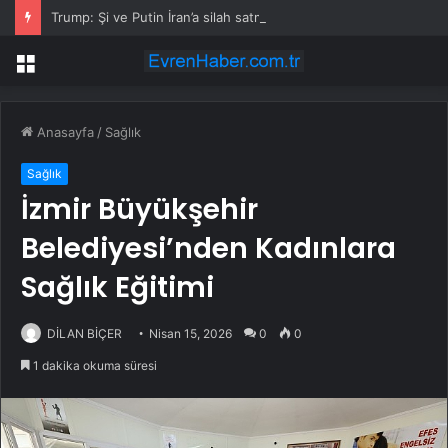
Trump: Şi ve Putin İran’a silah satmayacaklarını söyledi
Menü
Anasayfa
/
Sağlık
Sağlık
İzmir Büyükşehir
Belediyesi’nden Kadınlara
Sağlık Eğitimi
DİLAN BİÇER
Nisan 15, 2026
0
0
1 dakika okuma süresi