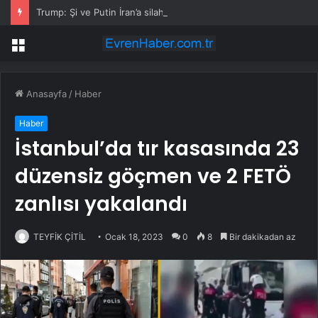
Trump: Şi ve Putin İran’a silah satmayacaklarını söyledi
Menü
Anasayfa
/
Haber
Haber
İstanbul’da tır kasasında 23
düzensiz göçmen ve 2 FETÖ
zanlısı yakalandı
TEYFİK ÇİTİL
Ocak 18, 2023
0
8
Bir dakikadan az