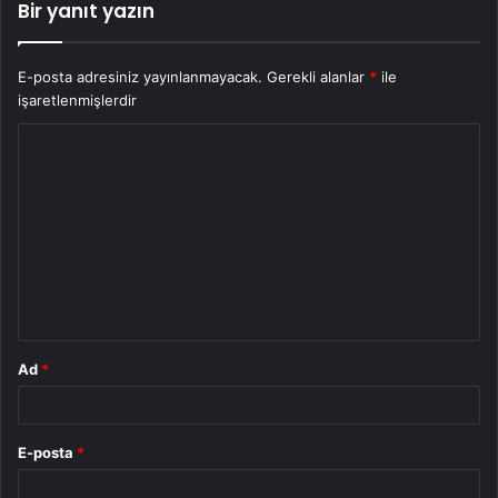
Bir yanıt yazın
E-posta adresiniz yayınlanmayacak.
Gerekli alanlar
*
ile
işaretlenmişlerdir
Y
o
r
u
m
*
Ad
*
E-posta
*