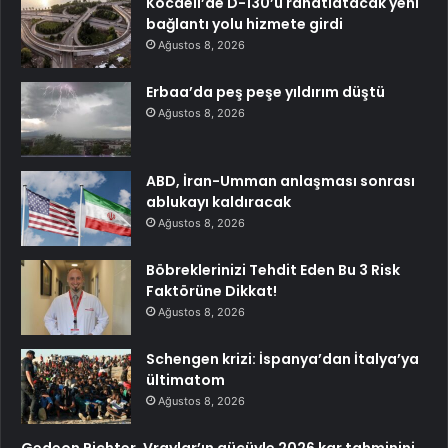
Kocaeli’de D-130’u rahatlatacak yeni
bağlantı yolu hizmete girdi
Ağustos 8, 2026
Erbaa’da peş peşe yıldırım düştü
Ağustos 8, 2026
ABD, İran-Umman anlaşması sonrası
ablukayı kaldıracak
Ağustos 8, 2026
Böbreklerinizi Tehdit Eden Bu 3 Risk
Faktörüne Dikkat!
Ağustos 8, 2026
Schengen krizi: İspanya’dan İtalya’ya
ültimatom
Ağustos 8, 2026
Gedeon Richter, Vraylar’ın gücüyle 2026 kar tahminini