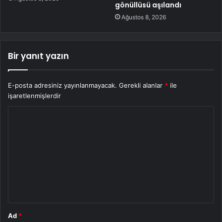
gönüllüsü aşılandı
Ağustos 8, 2026
Bir yanıt yazın
E-posta adresiniz yayınlanmayacak.
Gerekli alanlar
*
ile
işaretlenmişlerdir
Y
o
r
u
m
*
Ad
*