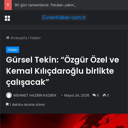
90 gün tamamlandı: Paraları yakmaya başladılar
Menü
Anasayfa
/
Haber
Haber
Gürsel Tekin: “Özgür Özel ve
Kemal Kılıçdaroğlu birlikte
çalışacak”
MEHMET HAZBİN KAZBEK
Mayıs 24, 2026
0
0
1 dakika okuma süresi