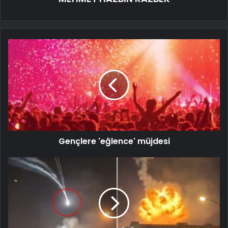
Gençlere 'eğlence' müjdesi