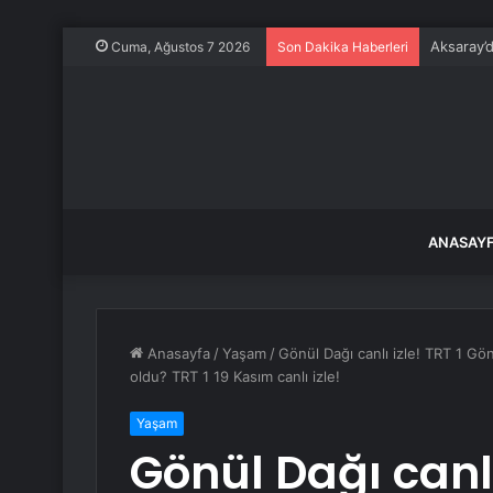
Aksaray’
Cuma, Ağustos 7 2026
Son Dakika Haberleri
ANASAY
Anasayfa
/
Yaşam
/
Gönül Dağı canlı izle! TRT 1 Gö
oldu? TRT 1 19 Kasım canlı izle!
Yaşam
Gönül Dağı canlı