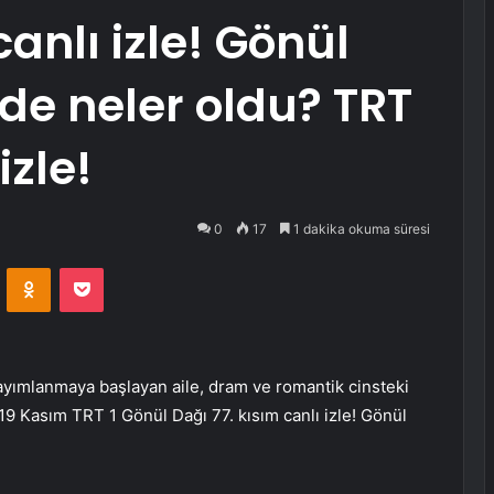
anlı izle! Gönül
e neler oldu? TRT
izle!
0
17
1 dakika okuma süresi
VKontakte
Odnoklassniki
Pocket
ayımlanmaya başlayan aile, dram ve romantik cinsteki
! 19 Kasım TRT 1 Gönül Dağı 77. kısım canlı izle! Gönül