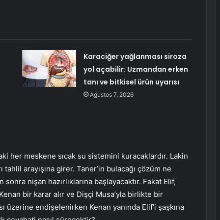
Karaciğer yağlanması siroza
yol açabilir: Uzmandan erken
tanı ve bitkisel ürün uyarısı
Ağustos 7, 2026
daki her meskene sıcak su sistemini kuracaklardır. Lakin
 tahlil arayışına girer. Taner’in bulacağı çözüm ne
n sonra nişan hazırlıklarına başlayacaktır. Fakat Elif,
enan bir karar alır ve Dişçi Musa’yla birlikte bir
sı üzerine endişelenirken Kenan yanında Elif’i şaşkına
lik seyahati nasıl sürecektir?