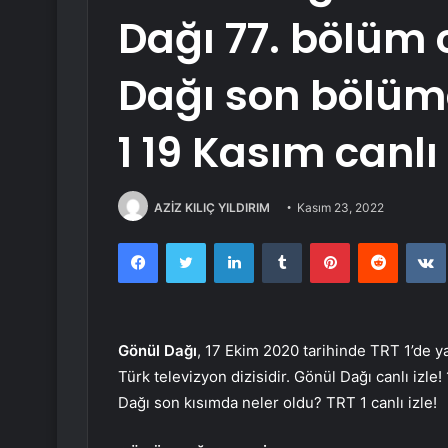
Dağı 77. bölüm c
Dağı son bölümd
1 19 Kasım canlı 
AZİZ KILIÇ YILDIRIM
Kasım 23, 2022
Facebook
Twitter
LinkedIn
Tumblr
Pinterest
Reddit
Gönül Dağı
, 17 Ekim 2020 tarihinde TRT 1’de y
Türk televizyon dizisidir. Gönül Dağı canlı izle
Dağı son kısımda neler oldu? TRT 1 canlı izle!