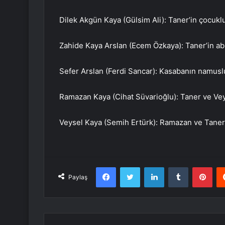
Dilek Akgün Kaya (Gülsim Ali): Taner’in çocuklu
Zahide Kaya Arslan (Ecem Özkaya): Taner’in ablas
Sefer Arslan (Ferdi Sancar): Kasabanın namuslu, 
Ramazan Kaya (Cihat Süvarioğlu): Taner ve Veys
Veysel Kaya (Semih Ertürk): Ramazan ve Taner’
Facebook
Twitter
LinkedIn
Tumblr
Pint
Paylaş