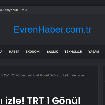
da Kamyonun Tıra Arkadan Çarptığı Kazada 2 Kişi Yaralandı
FA
HABER
EKONOMI
SAĞLIK
TEKNOLOJI
YAŞAM
nül Dağı 77. bölüm canlı izle! Gönül Dağı son bölümde neler
 izle! TRT 1 Gönül