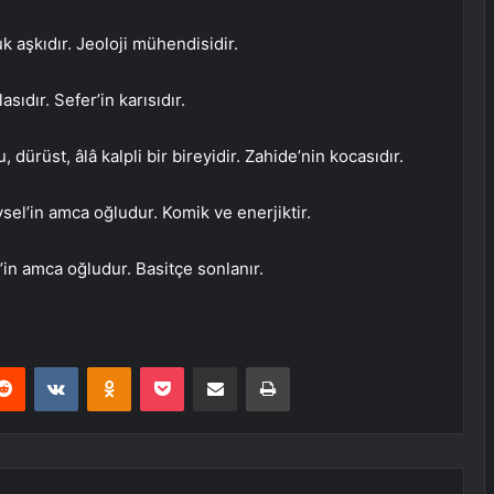
k aşkıdır. Jeoloji mühendisidir.
ıdır. Sefer’in karısıdır.
dürüst, âlâ kalpli bir bireyidir. Zahide’nin kocasıdır.
el’in amca oğludur. Komik ve enerjiktir.
in amca oğludur. Basitçe sonlanır.
erest
Reddit
VKontakte
Odnoklassniki
Pocket
E-Posta ile paylaş
Yazdır