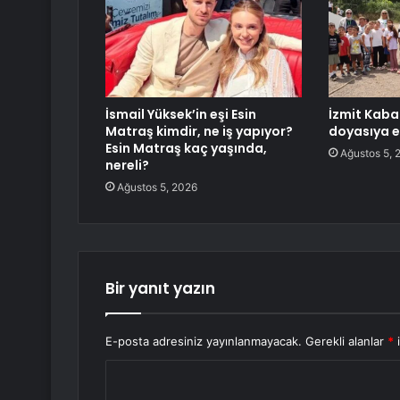
İsmail Yüksek’in eşi Esin
İzmit Kaba
Matraş kimdir, ne iş yapıyor?
doyasıya e
Esin Matraş kaç yaşında,
Ağustos 5, 
nereli?
Ağustos 5, 2026
Bir yanıt yazın
E-posta adresiniz yayınlanmayacak.
Gerekli alanlar
*
i
Y