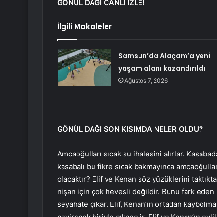
GÖNÜL DAĞI CANLI İZLE!
İlgili Makaleler
Samsun’da Alaçam’a yeni
yaşam alanı kazandırıldı
Ağustos 7, 2026
GÖNÜL DAĞI SON KISIMDA NELER OLDU?
Amcaoğulları sıcak su ihalesini alırlar. Kasaba
kasabalı bu fikre sıcak bakmayınca amcaoğulları
olacaktır? Elif ve Kenan söz yüzüklerini taktıkta
nişan için çok hevesli değildir. Bunu fark eden K
seyahate çıkar. Elif, Kenan’ın ortadan kaybolma
çevirecek biriyle çıkagelir. Elif ve Kenan’ın evli