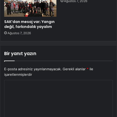
Ağustos 7, 2026
SAK’dan mesaj var; Yangın
değil, farkındalık yayalım
Ağustos 7, 2026
Bir yanıt yazın
E-posta adresiniz yayınlanmayacak.
Gerekli alanlar
*
ile
işaretlenmişlerdir
Y
o
r
u
m