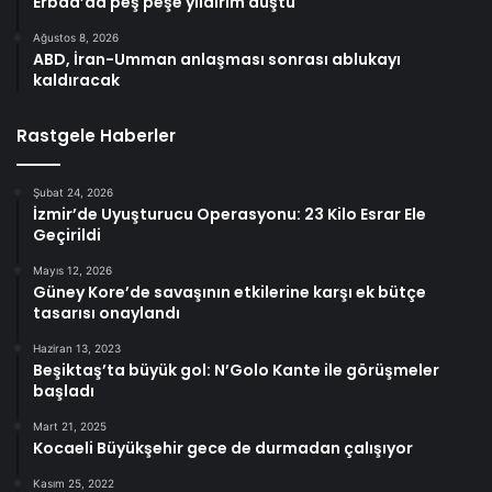
Erbaa’da peş peşe yıldırım düştü
Ağustos 8, 2026
ABD, İran-Umman anlaşması sonrası ablukayı
kaldıracak
Rastgele Haberler
Şubat 24, 2026
İzmir’de Uyuşturucu Operasyonu: 23 Kilo Esrar Ele
Geçirildi
Mayıs 12, 2026
Güney Kore’de savaşının etkilerine karşı ek bütçe
tasarısı onaylandı
Haziran 13, 2023
Beşiktaş’ta büyük gol: N’Golo Kante ile görüşmeler
başladı
Mart 21, 2025
Kocaeli Büyükşehir gece de durmadan çalışıyor
Kasım 25, 2022