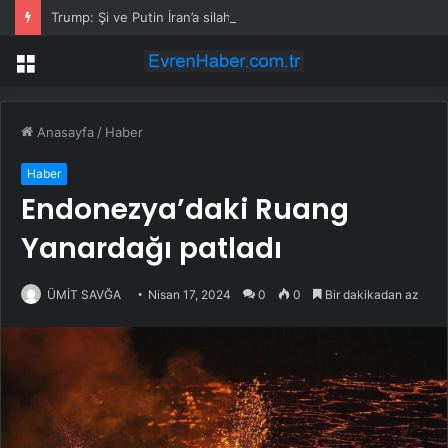
Trump: Şi ve Putin İran’a silah satmayacaklarını söyledi
Menü
Anasayfa
/
Haber
Haber
Endonezya’daki Ruang
Yanardağı patladı
ÜMİT SAVĞA
Nisan 17, 2024
0
0
Bir dakikadan az