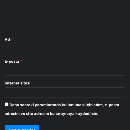
u
m
*
Ad
*
E-posta
*
İnternet sitesi
Daha sonraki yorumlarımda kullanılması için adım, e-posta
adresim ve site adresim bu tarayıcıya kaydedilsin.