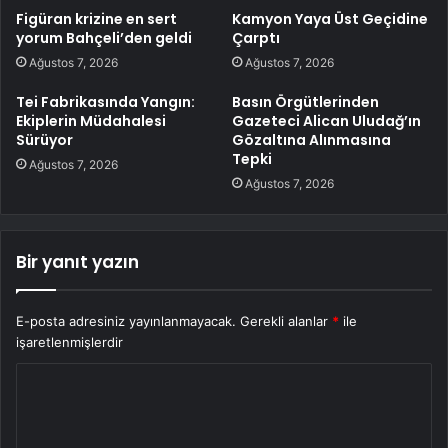
Figüran krizine en sert
Kamyon Yaya Üst Geçidine
yorum Bahçeli’den geldi
Çarptı
Ağustos 7, 2026
Ağustos 7, 2026
Tei Fabrikasında Yangın:
Basın Örgütlerinden
Ekiplerin Müdahalesi
Gazeteci Alican Uludağ’ın
Sürüyor
Gözaltına Alınmasına
Tepki
Ağustos 7, 2026
Ağustos 7, 2026
Bir yanıt yazın
E-posta adresiniz yayınlanmayacak.
Gerekli alanlar
*
ile
işaretlenmişlerdir
Y
o
r