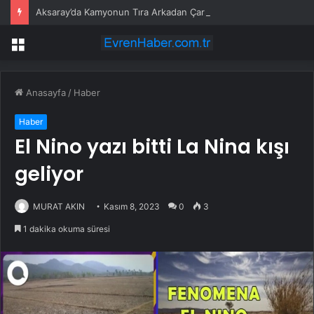
Aksaray’da Kamyonun Tıra Arkadan Çarptığı Kazada 2 Kişi Yaralandı
Menü
Anasayfa
/
Haber
Haber
El Nino yazı bitti La Nina kışı
geliyor
MURAT AKIN
Kasım 8, 2023
0
3
1 dakika okuma süresi