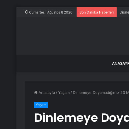
Cumartesi, Ağustos 8 2026
Son Dakika Haberleri
ANASAY
Anasayfa
/
Yaşam
/
Dinlemeye Doyamadığımız 23 Mu
Yaşam
Dinlemeye Doy