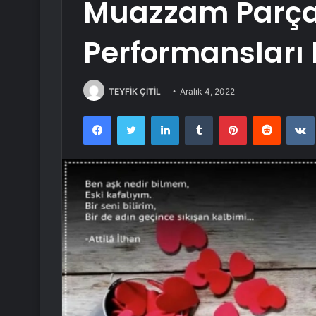
Muazzam Parça,
Performansları 
TEYFİK ÇİTİL
Aralık 4, 2022
Facebook
Twitter
LinkedIn
Tumblr
Pinterest
Reddit