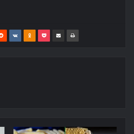
erest
Reddit
VKontakte
Odnoklassniki
Pocket
E-Posta ile paylaş
Yazdır