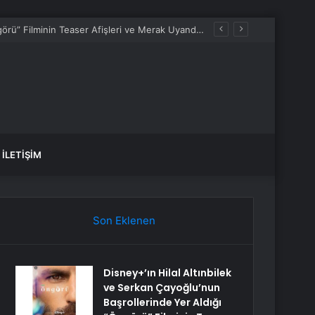
Disney+’ın Hilal Altınbilek ve Serkan Çayoğlu’nun Başrollerinde Yer Aldığı “Öngörü” Filminin Teaser Afişleri ve Merak Uyandıran İlk Tanıtımı Yayımlandı
İLETIŞIM
Son Eklenen
Disney+’ın Hilal Altınbilek
ve Serkan Çayoğlu’nun
Başrollerinde Yer Aldığı