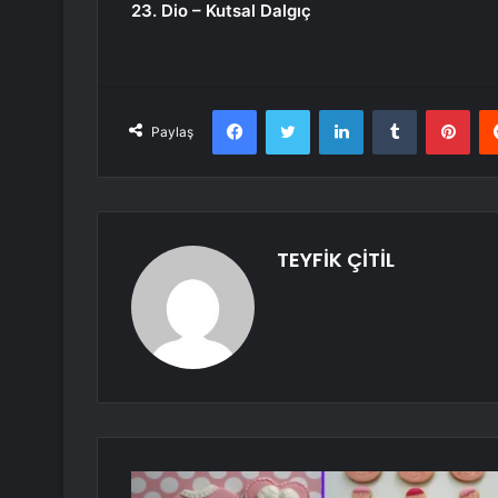
23. Dio – Kutsal Dalgıç
Facebook
Twitter
LinkedIn
Tumblr
Pint
Paylaş
TEYFİK ÇİTİL