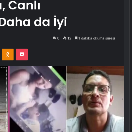
 Canlı
Daha da İyi
0
12
1 dakika okuma süresi
VKontakte
Odnoklassniki
Pocket