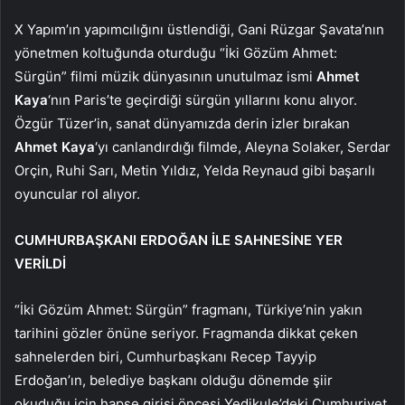
X Yapım’ın yapımcılığını üstlendiği, Gani Rüzgar Şavata’nın
yönetmen koltuğunda oturduğu “İki Gözüm Ahmet:
Sürgün” filmi müzik dünyasının unutulmaz ismi
Ahmet
Kaya
‘nın Paris’te geçirdiği sürgün yıllarını konu alıyor.
Özgür Tüzer’in, sanat dünyamızda derin izler bırakan
Ahmet Kaya
‘yı canlandırdığı filmde, Aleyna Solaker, Serdar
Orçin, Ruhi Sarı, Metin Yıldız, Yelda Reynaud gibi başarılı
oyuncular rol alıyor.
CUMHURBAŞKANI ERDOĞAN İLE SAHNESİNE YER
VERİLDİ
“İki Gözüm Ahmet: Sürgün” fragmanı, Türkiye’nin yakın
tarihini gözler önüne seriyor. Fragmanda dikkat çeken
sahnelerden biri, Cumhurbaşkanı Recep Tayyip
Erdoğan’ın, belediye başkanı olduğu dönemde şiir
okuduğu için hapse girişi öncesi Yedikule’deki Cumhuriyet