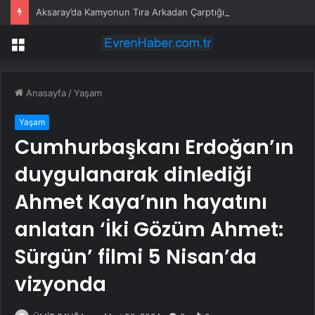
Aksaray’da Kamyonun Tıra Arkadan Çarptığı Kazada 2 Kişi Yaralandı
Menü
Anasayfa
/
Yaşam
Yaşam
Cumhurbaşkanı Erdoğan’ın
duygulanarak dinlediği
Ahmet Kaya’nın hayatını
anlatan ‘İki Gözüm Ahmet:
Sürgün’ filmi 5 Nisan’da
vizyonda