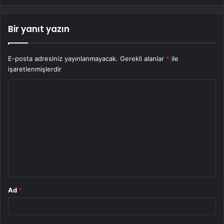
Bir yanıt yazın
E-posta adresiniz yayınlanmayacak.
Gerekli alanlar
*
ile
işaretlenmişlerdir
Y
o
r
u
m
*
Ad
*