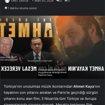
ÜMİT SAVĞA
Mart 30, 2024
0
0
1 dakika okuma süresi
Türkiye’nin unutulmaz müzik ikonlarından
Ahmet Kaya
‘nın
hayatının son yıllarını anlatan ve Paris’te geçirdiği sürgün
yıllarını konu alan film, 5 Nisan’da tüm Türkiye ve Avrupa
sinemalarında vizyona girecek. Merakla beklenen film,