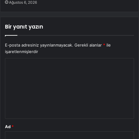
Ağustos 6, 2026
Bir yanıt yazın
E-posta adresiniz yayınlanmayacak.
Gerekli alanlar
*
ile
işaretlenmişlerdir
Y
o
r
u
m
*
Ad
*