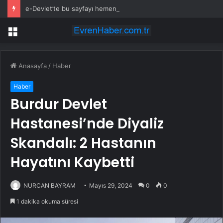
e-Devlet’te bu sayfayı hemen kontrol edin: Adınıza şirket kurmuş olabilirler
Menü
Anasayfa
/
Haber
Haber
Burdur Devlet
Hastanesi’nde Diyaliz
Skandalı: 2 Hastanın
Hayatını Kaybetti
NURCAN BAYRAM
Mayıs 29, 2024
0
0
1 dakika okuma süresi