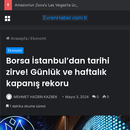
Amazon’un Zoox’u Las Vegas’ta ücretli taşımaya başlıyor
Menü
Anasayfa
/
Ekonomi
Ekonomi
Borsa İstanbul’dan tarihi
zirve! Günlük ve haftalık
kapanış rekoru
MEHMET HAZBİN KAZBEK
Mayıs 3, 2024
0
0
1 dakika okuma süresi