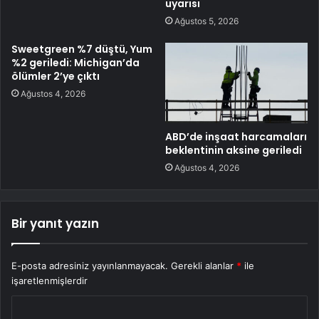
uyarısı
Ağustos 5, 2026
Sweetgreen %7 düştü, Yum
%2 geriledi: Michigan’da
ölümler 2’ye çıktı
Ağustos 4, 2026
ABD’de inşaat harcamaları
beklentinin aksine geriledi
Ağustos 4, 2026
Bir yanıt yazın
E-posta adresiniz yayınlanmayacak.
Gerekli alanlar
*
ile
işaretlenmişlerdir
Y