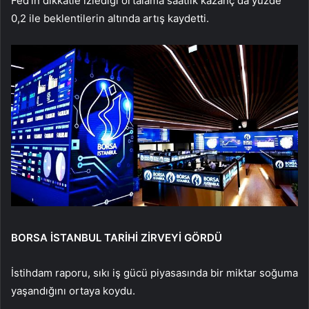
Fed’in dikkatle izlediği ortalama saatlik kazanç da yüzde
0,2 ile beklentilerin altında artış kaydetti.
BORSA İSTANBUL TARİHİ ZİRVEYİ GÖRDÜ
İstihdam raporu, sıkı iş gücü piyasasında bir miktar soğuma
yaşandığını ortaya koydu.