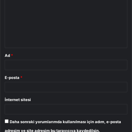
o
r
u
m
*
Ad
*
E-posta
*
İnternet sitesi
Daha sonraki yorumlarımda kullanılması için adım, e-posta
adresim ve site adresim bu tarayıcıya kaydedilsin.