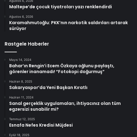
Ağustos 6, 2026
Maltepe’de çocuk tiyatroları yazı renklendirdi
Ağustos 6, 2026
Karamahmutoğlu: PKK’nın narkotik saldırıları artarak
sürüyor
Rastgele Haberler
Mayıs 14, 2024
Bahar’ın Rengin’i Ecem Özkaya oğlunu paylaştı,
görenler inanamadı! “Fotokopi doğurmuş”
Haziran 8, 2025
Sakaryaspor’da Yeni Başkan Kıratlı
Haziran 11, 2024
Sanal gerçeklik uygulamaları, ihtiyacınız olan tüm
egzersizi sunabilir mi?
Temmuz 12, 2025
Esnafa Nefes Kredisi Müjdesi
Eylül 18, 2025