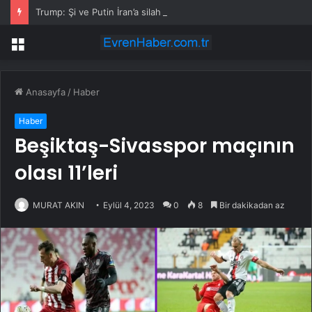
Trump: Şi ve Putin İran’a silah satmayacaklarını söyledi
Menü
Anasayfa
/
Haber
Haber
Beşiktaş-Sivasspor maçının
olası 11’leri
MURAT AKIN
Eylül 4, 2023
0
8
Bir dakikadan az