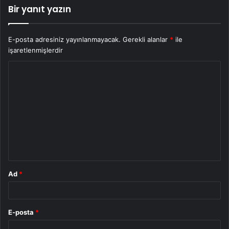
Bir yanıt yazın
E-posta adresiniz yayınlanmayacak.
Gerekli alanlar
*
ile
işaretlenmişlerdir
Y
o
r
u
m
*
Ad
*
E-posta
*