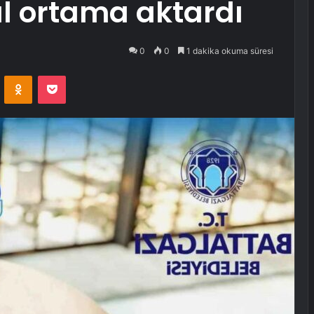
tal ortama aktardı
0
0
1 dakika okuma süresi
VKontakte
Odnoklassniki
Pocket