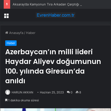
Aksaray’da Kamyonun Tıra Arkadan Çarptığı Kazada 2 Kişi Yaralandı
Menü
Anasayfa
/
Haber
Haber
Azerbaycan’ın milli lideri
Haydar Aliyev doğumunun
100. yılında Giresun’da
anıldı
HARUN AKKAN
Haziran 25, 2023
0
8
1 dakika okuma süresi