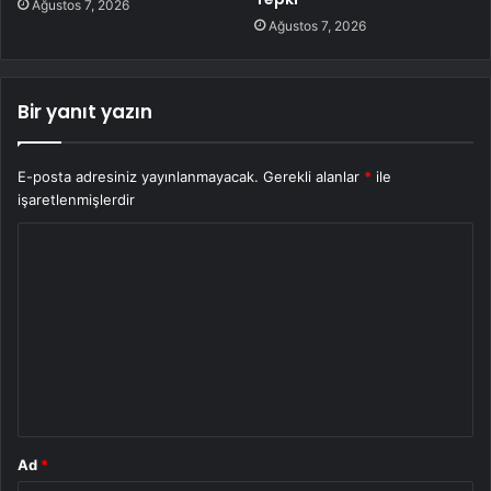
Ağustos 7, 2026
Ağustos 7, 2026
Bir yanıt yazın
E-posta adresiniz yayınlanmayacak.
Gerekli alanlar
*
ile
işaretlenmişlerdir
Y
o
r
u
m
*
Ad
*