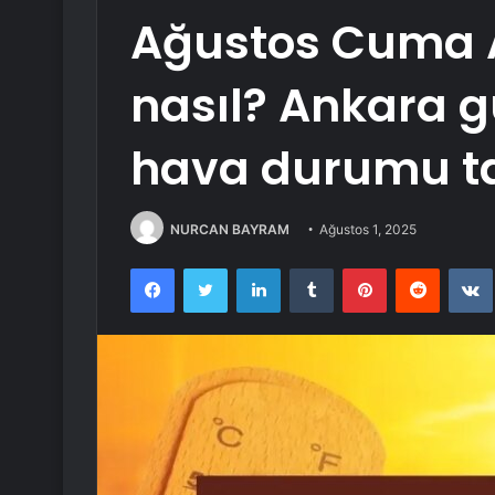
Ağustos Cuma 
nasıl? Ankara g
hava durumu t
NURCAN BAYRAM
Ağustos 1, 2025
Facebook
Twitter
LinkedIn
Tumblr
Pinterest
Reddit