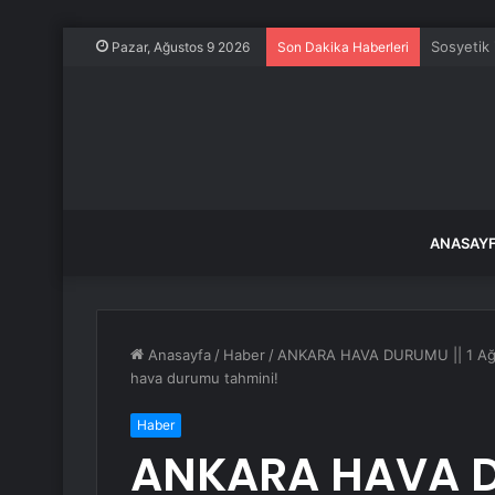
90 gün ta
Pazar, Ağustos 9 2026
Son Dakika Haberleri
ANASAY
Anasayfa
/
Haber
/
ANKARA HAVA DURUMU || 1 Ağus
hava durumu tahmini!
Haber
ANKARA HAVA D