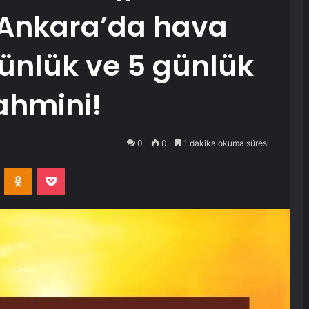
Ankara’da hava
ünlük ve 5 günlük
ahmini!
0
0
1 dakika okuma süresi
VKontakte
Odnoklassniki
Pocket