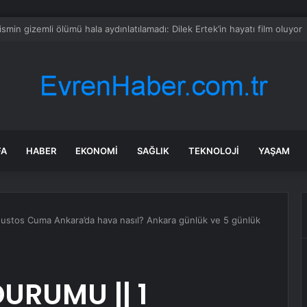
mamlandı: Paraları yakmaya başladılar
FA
HABER
EKONOMI
SAĞLIK
TEKNOLOJI
YAŞAM
tos Cuma Ankara’da hava nasıl? Ankara günlük ve 5 günlük
URUMU || 1