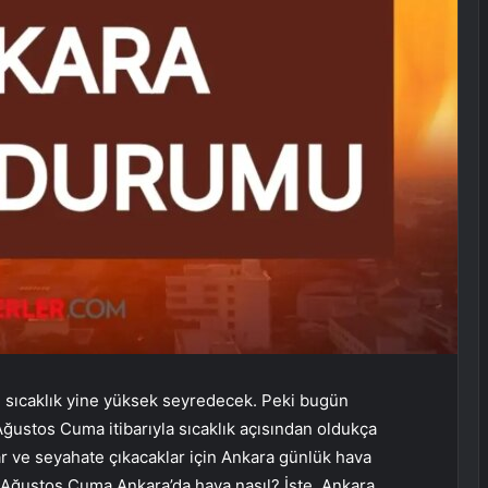
 sıcaklık yine yüksek seyredecek. Peki bugün
ustos Cuma itibarıyla sıcaklık açısından oldukça
lar ve seyahate çıkacaklar için Ankara günlük hava
 Ağustos Cuma Ankara’da hava nasıl? İşte, Ankara