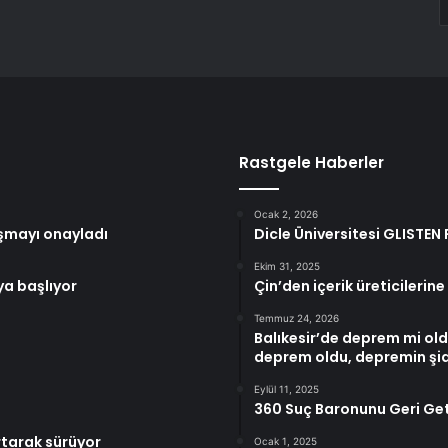
Rastgele Haberler
Ocak 2, 2026
aşmayı onayladı
Dicle Üniversitesi GLISTEN
Ekim 31, 2025
ya başlıyor
Çin’den içerik üreticiler
Temmuz 24, 2026
Balıkesir’de deprem mi old
deprem oldu, depremin şidd
Eylül 11, 2025
360 Suç Baronunu Geri Get
rtarak sürüyor
Ocak 1, 2025