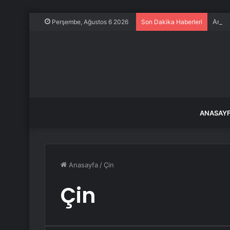
Amazo
Perşembe, Ağustos 6 2026
Son Dakika Haberleri
ANASAY
Anasayfa
/
Çin
Çin