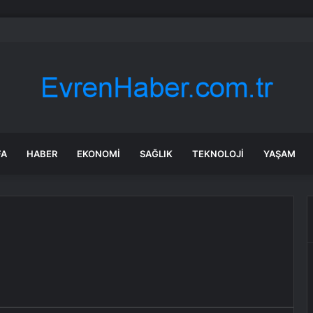
n’un Zoox’u Las Vegas’ta ücretli taşımaya başlıyor
FA
HABER
EKONOMI
SAĞLIK
TEKNOLOJI
YAŞAM